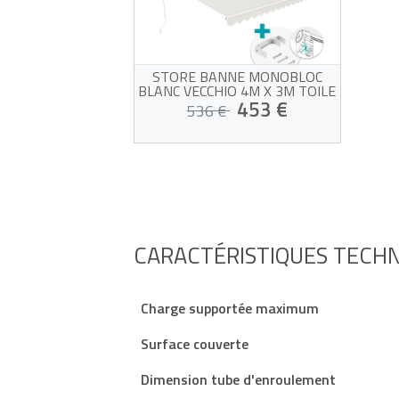
STORE BANNE MONOBLOC
BLANC VECCHIO 4M X 3M TOILE
BEIGE AVEC FIXATION PLAFOND
453 €
536 €
Store banne monobloc avec
3 fixations plafond
Structure blanche et toile
beige qualité 320g/m²
Chez vous dès le 21/08 !
Protection du soleil UV50+
Facile à ouvrir et à fermer
CARACTÉRISTIQUES TECH
Charge supportée maximum
Surface couverte
Dimension tube d'enroulement