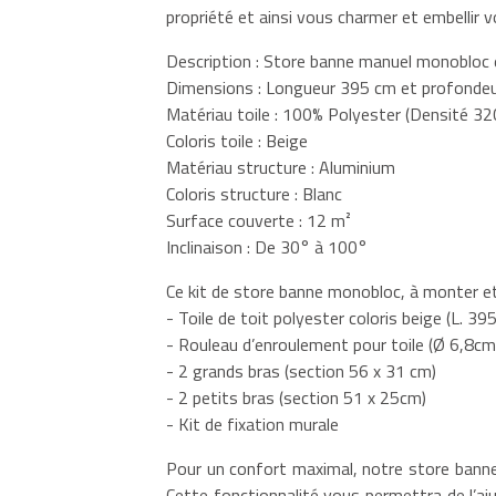
propriété et ainsi vous charmer et embellir vo
Description : Store banne manuel monobloc e
Dimensions : Longueur 395 cm et profonde
Matériau toile : 100% Polyester (Densité 3
Coloris toile : Beige
Matériau structure : Aluminium
Coloris structure : Blanc
Surface couverte : 12 m²
Inclinaison : De 30° à 100°
Ce kit de store banne monobloc, à monter et
- Toile de toit polyester coloris beige (L. 3
- Rouleau d’enroulement pour toile (Ø 6,8c
- 2 grands bras (section 56 x 31 cm)
- 2 petits bras (section 51 x 25cm)
- Kit de fixation murale
Pour un confort maximal, notre store banne
Cette fonctionnalité vous permettra de l’aj