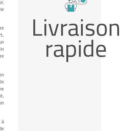
r,
ne
Livraison
re
rapide
t,
un
in
re
en
De
ne
é,
on
 à
de