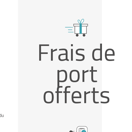
Frais de
port
offerts
du