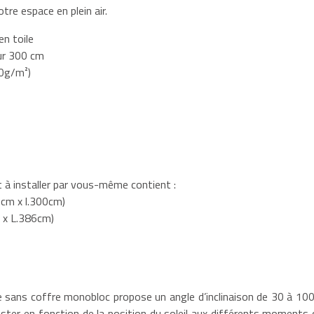
tre espace en plein air.
n toile
ur 300 cm
20g/m²)
 à installer par vous-même contient :
95cm x l.300cm)
m x L.386cm)
 sans coffre monobloc propose un angle d’inclinaison de 30 à 100
uster en fonction de la position du soleil aux différents moments 