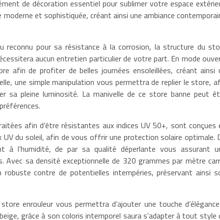
ément de décoration essentiel pour sublimer votre espace extérieu
ure moderne et sophistiquée, créant ainsi une ambiance contemporai
 reconnu pour sa résistance à la corrosion, la structure du sto
nécessitera aucun entretien particulier de votre part. En mode ouver
e afin de profiter de belles journées ensoleillées, créant ainsi 
elle, une simple manipulation vous permettra de replier le store, af
er sa pleine luminosité. La manivelle de ce store banne peut êt
 préférences.
aitées afin d’être résistantes aux indices UV 50+, sont conçues 
 UV du soleil, afin de vous offrir une protection solaire optimale. 
t à l’humidité, de par sa qualité déperlante vous assurant u
s. Avec sa densité exceptionnelle de 320 grammes par mètre carr
 robuste contre de potentielles intempéries, préservant ainsi s
re store enrouleur vous permettra d’ajouter une touche d’élégance
 beige, grâce à son coloris intemporel saura s’adapter à tout style 