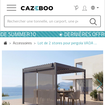
ODE SUMMER10
☀️ DERNIÈRES OFFRES
Accessoires
Lot de 2 stores pour pergola VADA …