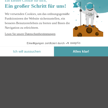
rapide
Lot de 2 stores pour pergola VADA en aluminium gris (RAL
7016) - H.250 x L.180 cm
M'ALERTER
Informez-moi du retour en stock de ce produit.
Paiement Sécurisé