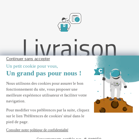
Livraison
rapide
Store banne monobloc structure blanche VECCHIO 4m x 3m
toile beige avec fixations plafond
PRÉCOMMANDER *
* Réservation prioritaire