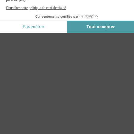
x L.135 cm
M'ALERTER
Informez-moi du retour en stock de ce produit.
Paiement Sécurisé