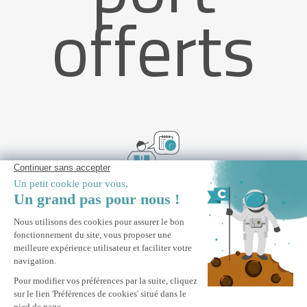
offerts
Livraison
rapide
Store pour pergola VADA en aluminium gris (RAL 7016)- H.250