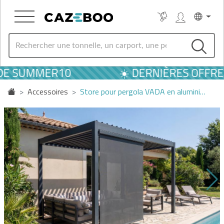
DE SUMMER10
☀️ DERNIÈRES OFFRES 
Accessoires
Store pour pergola VADA en alumini…