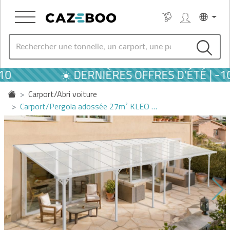
☀️ DERNIÈRES OFFRES D'ÉTÉ | -10
Carport/Abri voiture
Carport/Pergola adossée 27m² KLEO …