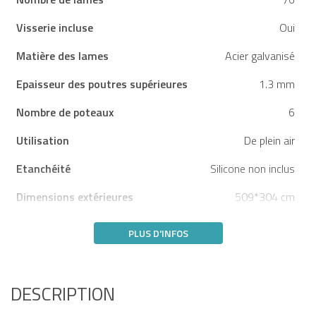
Visserie incluse
Oui
Matière des lames
Acier galvanisé
Epaisseur des poutres supérieures
1.3 mm
Nombre de poteaux
6
Utilisation
De plein air
Etanchéité
Silicone non inclus
Dimensions extérieures
509*304 cm
PLUS D'INFOS
DESCRIPTION