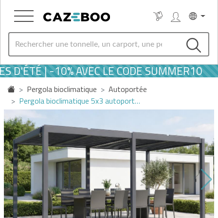
 D'ÉTÉ | -10% AVEC LE CODE SUMMER10
Pergola bioclimatique
Autoportée
Pergola bioclimatique 5x3 autoport…