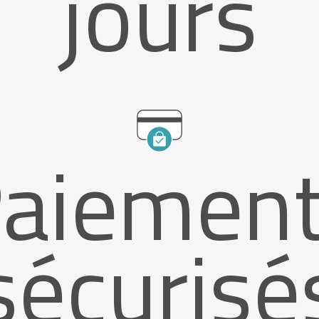
jours
aiemen
sécurisé