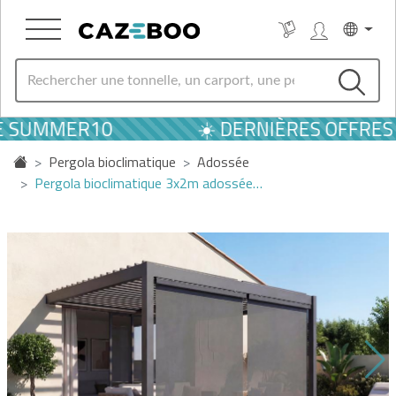
DE SUMMER10
☀️ DERNIÈRES OFFRES 
Pergola bioclimatique
Adossée
Pergola bioclimatique 3x2m adossée…