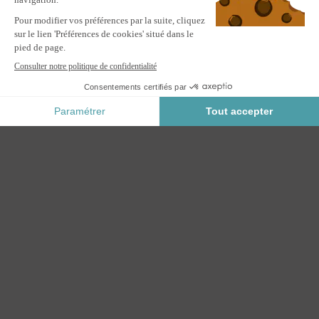
Pergola bioclimatique 3x2m adossée PIANA aluminium gris
avec stores rétractables côté 3m
M'ALERTER
Informez-moi du retour en stock de ce produit.
Paiement Sécurisé