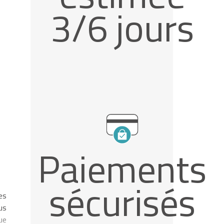
3/6 jours
Paiements
sécurisés
es
us
ue