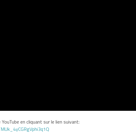
YouTube en cliquant sur le lien suivant:
GTMUk_4yCGRgVphi3q1Q