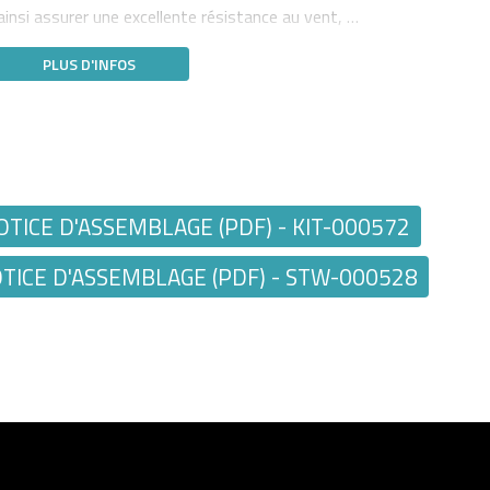
ainsi assurer une excellente résistance au vent, …
PLUS D'INFOS
TICE D'ASSEMBLAGE (PDF) - KIT-000572
ICE D'ASSEMBLAGE (PDF) - STW-000528