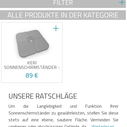
FILTER
ALLE PRODUKTE IN DER KATEGORIE
KERI
SONNENSCHIRMSTÄNDER -
SET MIT 4 SCHWARZEN
89 €
KUNSTSTOFF-
BESCHWERUNGSKISSEN
4er-Set
Sonnenschirmgewichte
UNSERE RATSCHLÄGE
Passend für Sonnenschirme
der Größen 2,5 x 2,5 m und 3
Opfer seines eigenen Erfolgs!
x 3 m
Um die Langlebigkeit und Funktion Ihrer
Farbe: Schwarz
Robustes Material:
Sonnenschirmständer zu gewährleisten, stellen Sie diese
Kunststoff
stets auf eine ebene, saubere Fläche. Vermeiden Sie
unebenes oder abschüssiges Gelände, da …
Weiterlesen