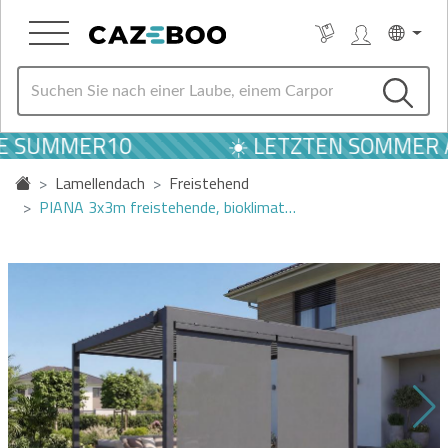
E SUMMER10
☀️ LETZTEN SOMMER A
Lamellendach
Freistehend
PIANA 3x3m freistehende, bioklimat…