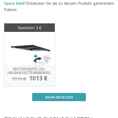
Spare Geld!
Entdecken Sie die zu diesem Produkt gehörenden
Pakete.
Speichern 3 €
MOTORISIERTE LED-
HALBKASSETTENMARKISE,
GRAU, 4 X 3 M, GRAUER STOFF,
1013 €
1016 €
DECKENMONTAGE
Motorisierte Markise mit
Deckenbefestigung
MEHR ANZEIGEN
Weißes Gestell und
hochwertiges, graues
Opfer seines eigenen Erfolgs!
Markisengewebe (320
g/m²)
Windsensor und LED-
Beleuchtung inklusive