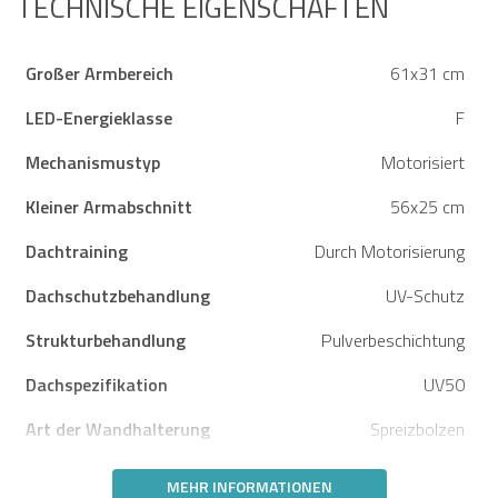
TECHNISCHE EIGENSCHAFTEN
Einfaches Öffnen und
Schließen
Großer Armbereich
61x31 cm
LED-Energieklasse
F
Mechanismustyp
Motorisiert
Kleiner Armabschnitt
56x25 cm
Dachtraining
Durch Motorisierung
Dachschutzbehandlung
UV-Schutz
Strukturbehandlung
Pulverbeschichtung
Dachspezifikation
UV50
Art der Wandhalterung
Spreizbolzen
MEHR INFORMATIONEN