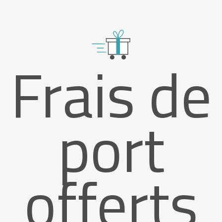
Frais de
port
offerts