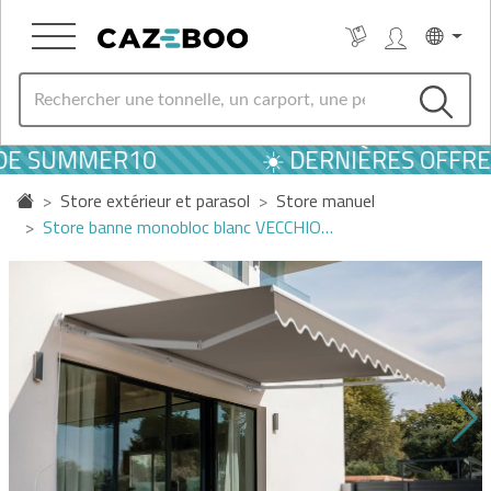
DE SUMMER10
☀️ DERNIÈRES OFFRES 
Store extérieur et parasol
Store manuel
Store banne monobloc blanc VECCHIO…