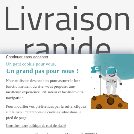
Livraison
rapide
Store banne monobloc blanc VECCHIO 4m x 3m toile taupe
M'ALERTER
Informez-moi du retour en stock de ce produit.
Paiement Sécurisé