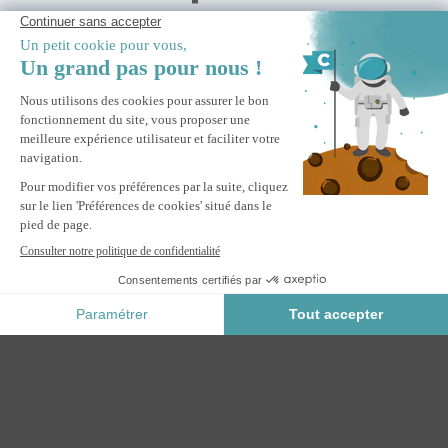
Pergola bioclimatique 4x3m autoportée AGOSTA aluminium
gris lames blanches avec stores rétractables côté 4m
M'ALERTER
Informez-moi du retour en stock de ce produit.
Paiement Sécurisé