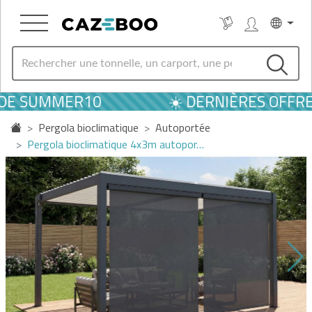
ODE SUMMER10
☀️ DERNIÈRES OFFRES
Pergola bioclimatique
Autoportée
Pergola bioclimatique 4x3m autopor…