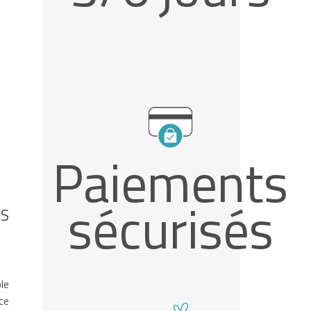
Paiements
sécurisés
S
le
ce