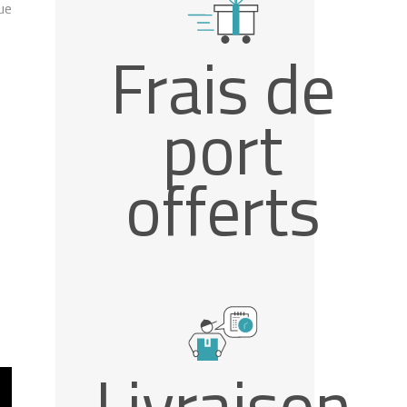
ue
Frais de
port
offerts
Livraison