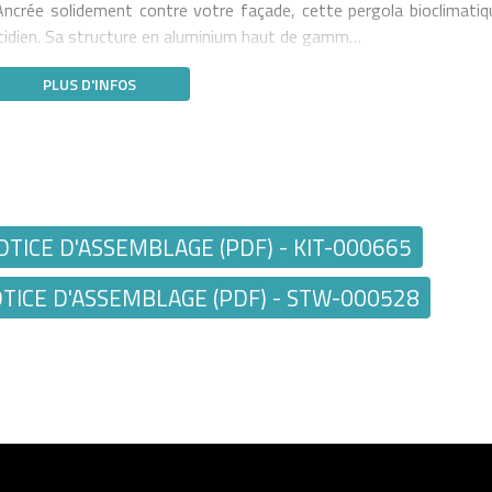
 Ancrée solidement contre votre façade, cette pergola bioclimatiq
uotidien. Sa structure en aluminium haut de gamm…
PLUS D'INFOS
TICE D'ASSEMBLAGE (PDF) - KIT-000665
ICE D'ASSEMBLAGE (PDF) - STW-000528