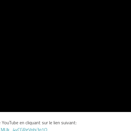
YouTube en cliquant sur le lien suivant:
GTMUk_4yCGRgVphi3q1Q