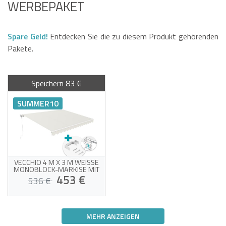
WERBEPAKET
Spare Geld!
Entdecken Sie die zu diesem Produkt gehörenden
Pakete.
Speichern 83 €
SUMMER10
VECCHIO 4 M X 3 M WEISSE M
ONOBLOCK-MARKISE MIT B
EIGEFARBENEM STOFF UND D
453 €
536 €
ECKENBEFESTIGUNG
Monoblock-Markise mit
Deckenbefestigung
MEHR ANZEIGEN
Weißes Gestell und
beigefarbenes Gewebe