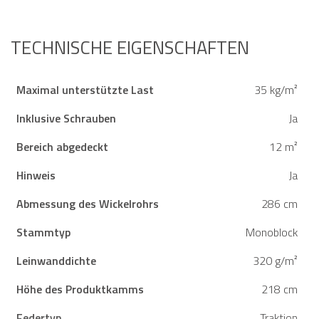
Voraussichtliche Lieferung
(320 g/m²)
zwischen 12/08 und 17/08
UV-Schutz 50+
Einfaches Öffnen und
Schließen
TECHNISCHE EIGENSCHAFTEN
Maximal unterstützte Last
35 kg/m²
Inklusive Schrauben
Ja
Bereich abgedeckt
12 m²
Hinweis
Ja
Abmessung des Wickelrohrs
286 cm
Stammtyp
Monoblock
Leinwanddichte
320 g/m²
Höhe des Produktkamms
218 cm
Federtyp
Traktion