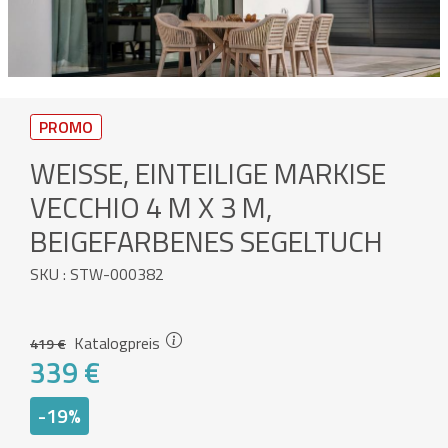
PROMO
WEISSE, EINTEILIGE MARKISE V
ECCHIO 4 M X 3 M, B
EIGEFARBENES SEGELTUCH
SKU : STW-000382
Katalogpreis
419 €
339 €
-19%