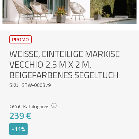
PROMO
WEISSE, EINTEILIGE MARKISE V
ECCHIO 2,5 M X 2 M, B
EIGEFARBENES SEGELTUCH
SKU : STW-000379
Katalogpreis
269 €
239 €
-11%