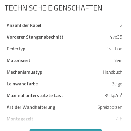
Einfaches Öffnen und
Schließen
TECHNISCHE EIGENSCHAFTEN
Anzahl der Kabel
2
Vorderer Stangenabschnitt
47x35
Federtyp
Traktion
Motorisiert
Nein
Mechanismustyp
Handbuch
Leinwandfarbe
Beige
Maximal unterstützte Last
35 kg/m²
Art der Wandhalterung
Spreizbolzen
Montagezeit
4 h