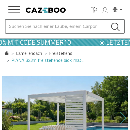
% MIT CODE SUMMER10
☀️ LETZTEN
Lamellendach
Freistehend
PIANA 3x3m freistehende bioklimati…