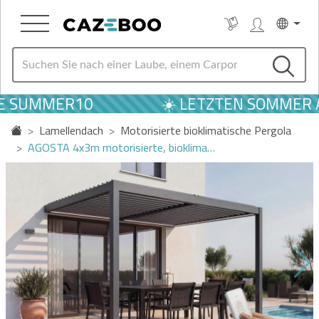
 SUMMER10
☀️ LETZTEN SOMMER AN
Lamellendach
Motorisierte bioklimatische Pergola
AGOSTA 4x3m motorisierte, bioklima…