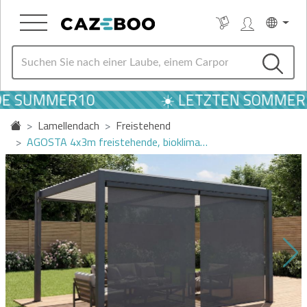
DE SUMMER10
☀️ LETZTEN SOMMER A
Lamellendach
Freistehend
AGOSTA 4x3m freistehende, bioklima…